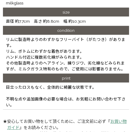
milkglass
size
直径 約7.7cm 高さ 約8.8cm 幅 約10.3cm
condition
リムに製造時よりのわずかなフリーバイト（がたつき）がありま
す。
リム、ボトムにわずかな着色があります。
ハンドル付近に複数劣化線がみられます。
その他製造時よりのヘアライン、練りジワ、劣化線などみられま
すが、ミルクガラス特有のもので、ご使用には影響ありません。
print
目立ったロスもなく、全体的に綺麗な状態です。
不明な点や追加画像の必要な場合は、お気軽にお問い合わせ下さ
い。
★安心してお買い物をして頂くために、ご注文前に必ず『
お買い物
ガイド
』をお読みください。