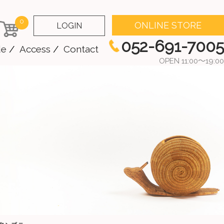
0
ONLINE STORE
LOGIN
052-691-7005
de
Access
Contact
OPEN 11:00～19:00