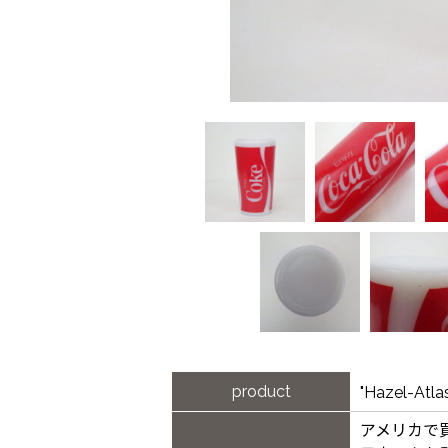
product
"Hazel-
アメリカで