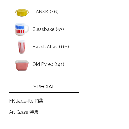
DANSK
(46)
Glassbake
(53)
Hazel-Atlas
(116)
Old Pyrex
(141)
SPECIAL
FK Jade-ite 特集
Art Glass 特集