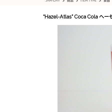
>
>
>
JAM-DAY
ITEM TYPE
商品
食器
“Hazel-Atlas” Coca C