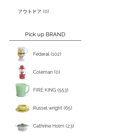
(0)
アウトドア
Pick up BRAND
Federal
(102)
Coleman
(0)
FIRE KING
(553)
Russel wright
(65)
Cathrine Holm
(23)