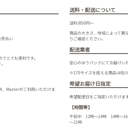
送料・配送について
送料/850円～
商品の大きさ、地域によって異
/先払い
りご確認ください。
配送業者
のでとても便利です。
安心のゆうパックにてお届けい
す。
※170サイズを超える商品は佐
希望お届け日指定
VISA、Masterがご利用いただけま
希望配達日をご指定いただけま
【時間帯】
午前中 12時～14時 14時～16
～21時