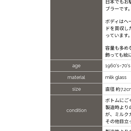
日本でもお
ブラーです
ボディはヘ
ドを買収し
っています
容量も多め
飾っても絵
age
1960's~70's
material
milk glass
size
直径 約7.2
ボトムにご
製造時より
condition
が、ミルク
その他目立