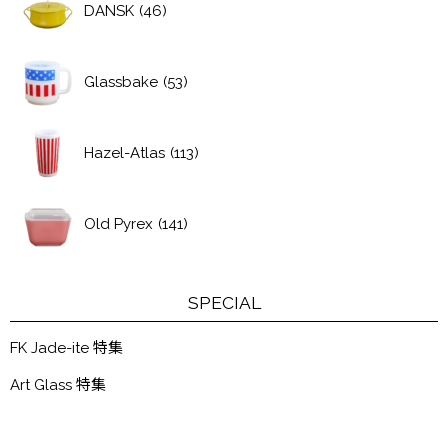
DANSK
(46)
Glassbake
(53)
Hazel-Atlas
(113)
Old Pyrex
(141)
SPECIAL
FK Jade-ite 特集
Art Glass 特集