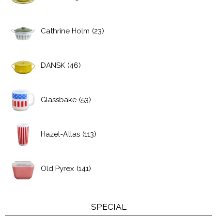
Cathrine Holm
(23)
DANSK
(46)
Glassbake
(53)
Hazel-Atlas
(113)
Old Pyrex
(141)
SPECIAL