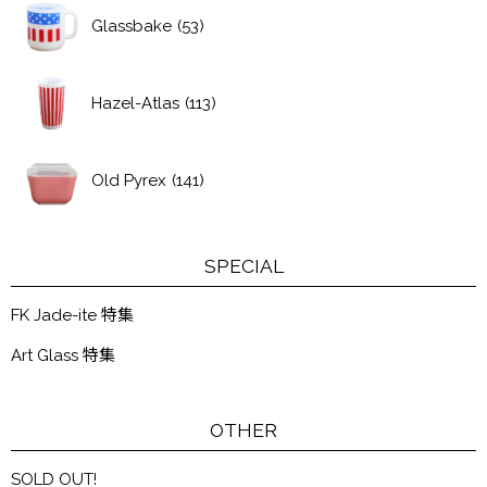
Glassbake
(53)
Hazel-Atlas
(113)
Old Pyrex
(141)
SPECIAL
FK Jade-ite 特集
Art Glass 特集
OTHER
SOLD OUT!