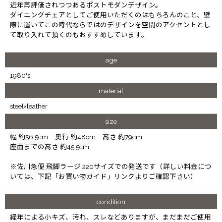
近年再評価されつつあるポストモダンデザイン。
ダイニングチェアとしてご使用いただくのはもちろんのこと、壁
際に置いてこの時代ならではのデザインを空間のアクセントとし
て取り入れて頂くのもおすすめしています。
age
1980's
material
steel×leather
size
幅 約56.5cm 奥行 約48cm 高さ 約79cm
座面までの高さ 約45.5cm
※佐川急便 飛脚ラージ 220サイズでの発送です（詳しい料金につ
いては、下記「お買い物ガイド」リンクよりご確認下さい）
condition
経年による小キズ、汚れ、スレなどありますが、まだまだご使用