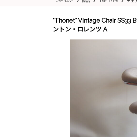
>
>
>
JAM-DAY
ITEM TYPE
商品
チェ
“Thonet” Vintage Chair 
ントン・ロレンツ A