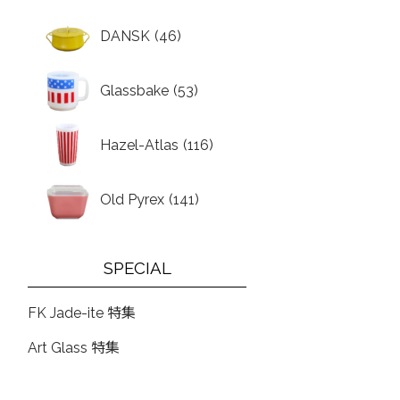
DANSK
(46)
Glassbake
(53)
Hazel-Atlas
(116)
Old Pyrex
(141)
SPECIAL
FK Jade-ite 特集
Art Glass 特集