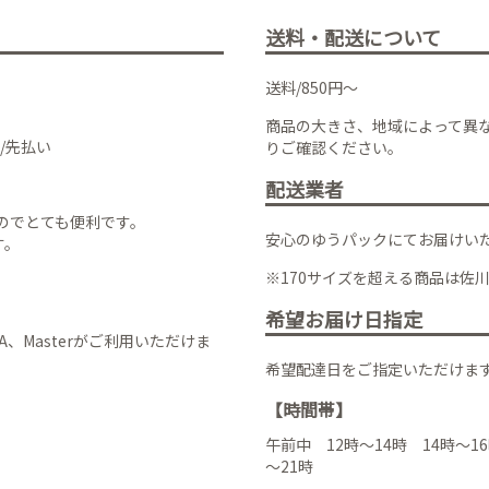
送料・配送について
送料/850円～
商品の大きさ、地域によって異
/先払い
りご確認ください。
配送業者
のでとても便利です。
安心のゆうパックにてお届けい
す。
※170サイズを超える商品は佐
希望お届け日指定
VISA、Masterがご利用いただけま
希望配達日をご指定いただけま
【時間帯】
午前中 12時～14時 14時～16
～21時