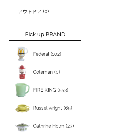
(0)
アウトドア
Pick up BRAND
Federal
(102)
Coleman
(0)
FIRE KING
(553)
Russel wright
(65)
Cathrine Holm
(23)