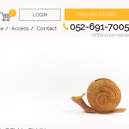
0
ONLINE STORE
LOGIN
052-691-7005
de
Access
Contact
OPEN 11:00～19:00