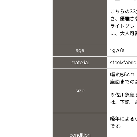
こちらのS
さ、優雅さ
ライトグレ
に、大人可
age
1970's
material
steel×fabric
幅 約58cm
座面までの高さ
size
※佐川急便
は、下記「
経年による
です。
condition