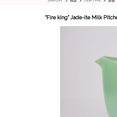
>
>
>
JAM-DAY
ITEM TYPE
商品
食器
“Fire king” Jade-ite 