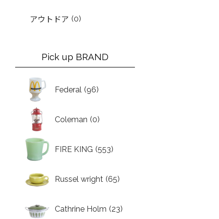
(0)
アウトドア
Pick up BRAND
Federal
(96)
Coleman
(0)
FIRE KING
(553)
Russel wright
(65)
Cathrine Holm
(23)