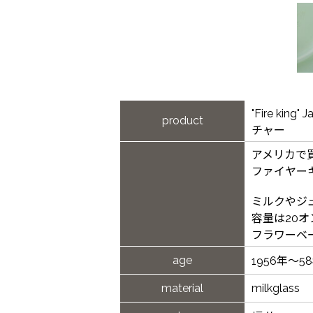
"Fire kin
product
チャー
アメリカで
ファイヤー
ミルクやジ
容量は20オ
フラワーベ
age
1956年～5
material
milkglass