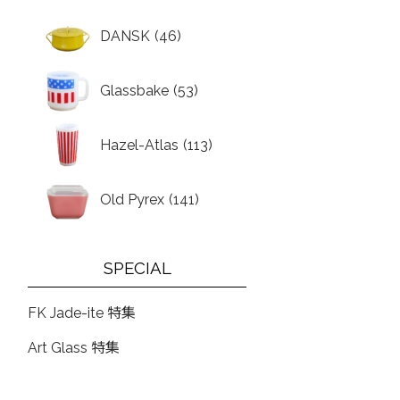
DANSK
(46)
Glassbake
(53)
Hazel-Atlas
(113)
Old Pyrex
(141)
SPECIAL
FK Jade-ite 特集
Art Glass 特集