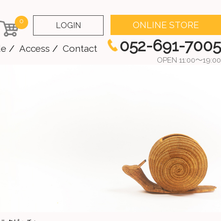
0
ONLINE STORE
LOGIN
052-691-7005
de
Access
Contact
OPEN 11:00～19:00