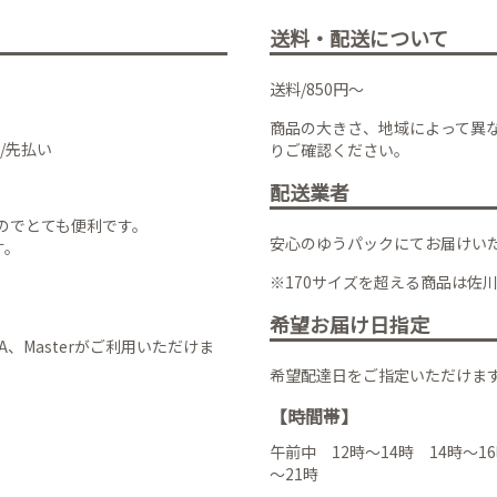
送料・配送について
送料/850円～
商品の大きさ、地域によって異
/先払い
りご確認ください。
配送業者
のでとても便利です。
安心のゆうパックにてお届けい
す。
※170サイズを超える商品は佐
希望お届け日指定
VISA、Masterがご利用いただけま
希望配達日をご指定いただけま
【時間帯】
午前中 12時～14時 14時～16
～21時