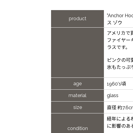
"Anchor 
product
ス ゾウ
アメリカで
ファイヤー
ラスです。
ピンクの可
氷もたっぷ
age
1960's頃
material
glass
size
直径 約7.6
経年による
に影響のあ
condition