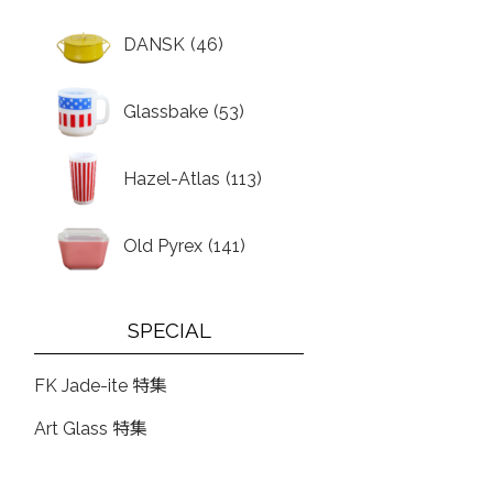
DANSK
(46)
Glassbake
(53)
Hazel-Atlas
(113)
Old Pyrex
(141)
SPECIAL
FK Jade-ite 特集
Art Glass 特集