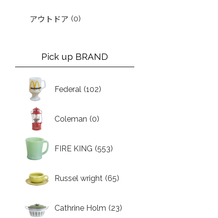
(0)
アウトドア
Pick up BRAND
Federal
(102)
Coleman
(0)
FIRE KING
(553)
Russel wright
(65)
Cathrine Holm
(23)