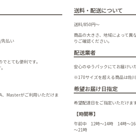
送料・配送について
送料/850円～
商品の大きさ、地域によって異
/先払い
りご確認ください。
配送業者
のでとても便利です。
安心のゆうパックにてお届けい
す。
※170サイズを超える商品は佐
希望お届け日指定
VISA、Masterがご利用いただけま
希望配達日をご指定いただけま
【時間帯】
午前中 12時～14時 14時～16
～21時