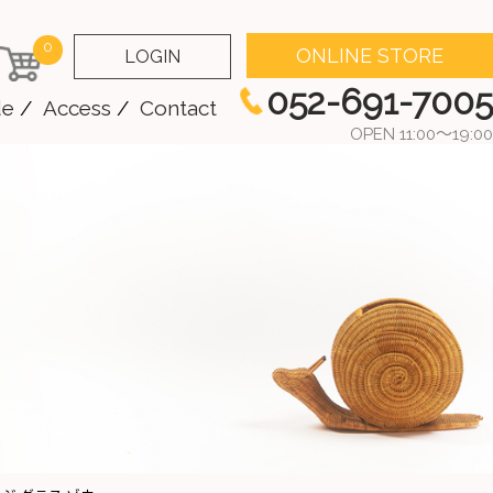
0
ONLINE STORE
LOGIN
052-691-7005
de
Access
Contact
OPEN 11:00～19:00