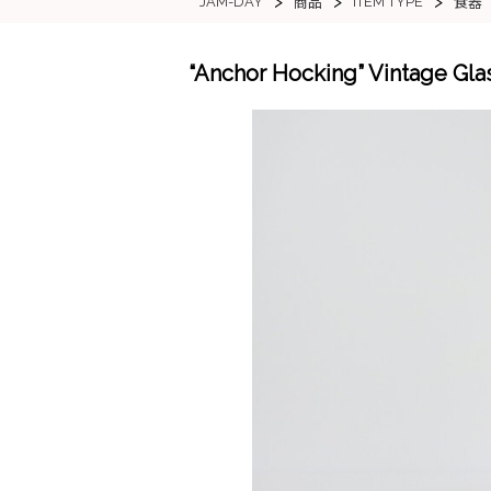
>
>
>
JAM-DAY
ITEM TYPE
商品
食器
“Anchor Hocking” Vint