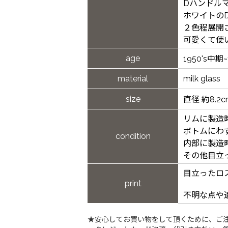
Dハンドル
ホワイトの
２色程展開
可愛くて使
age
1950's中期
material
milk glass
size
直径 約8.2c
リムに製造
ボトムにわ
condition
内部に製造
その他目立
目立ったロ
print
不明な点や
★安心してお買い物をして頂くために、ご