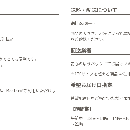
送料・配送について
送料/850円～
商品の大きさ、地域によって異
/先払い
りご確認ください。
配送業者
のでとても便利です。
安心のゆうパックにてお届けい
す。
※170サイズを超える商品は佐
希望お届け日指定
VISA、Masterがご利用いただけま
希望配達日をご指定いただけま
【時間帯】
午前中 12時～14時 14時～16
～21時