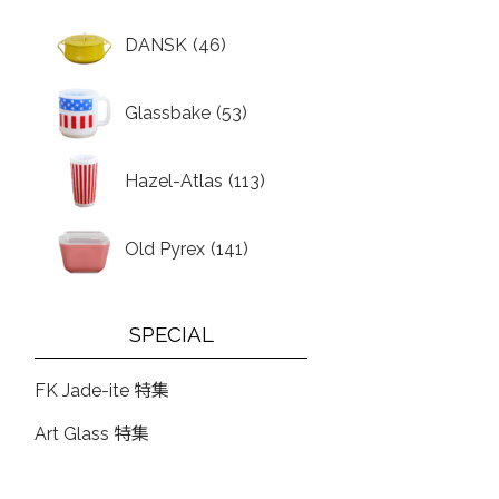
DANSK
(46)
Glassbake
(53)
Hazel-Atlas
(113)
Old Pyrex
(141)
SPECIAL
FK Jade-ite 特集
Art Glass 特集