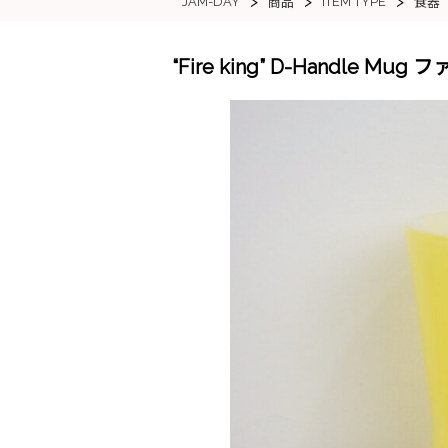
>
>
>
JAM-DAY
ITEM TYPE
商品
食器
“Fire king” D-Handle 