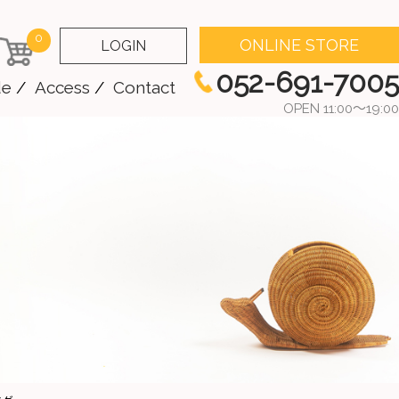
0
ONLINE STORE
LOGIN
052-691-7005
de
Access
Contact
OPEN 11:00～19:00