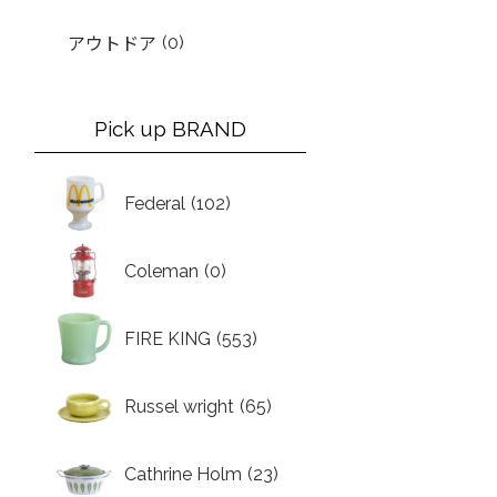
(0)
アウトドア
Pick up BRAND
Federal
(102)
Coleman
(0)
FIRE KING
(553)
Russel wright
(65)
Cathrine Holm
(23)