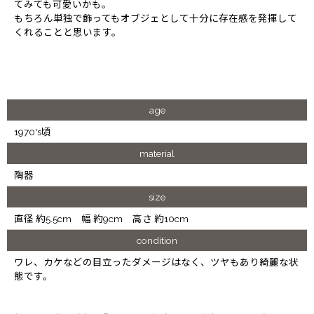
てみても可愛いかも。
もちろん単独で飾ってもオブジェとして十分に存在感を発揮して
くれることと思います。
age
1970's頃
material
陶器
size
直径 約5.5cm 幅 約9cm 高さ 約10cm
condition
ワレ、カケなどの目立ったダメージはなく、ツヤもあり綺麗な状
態です。