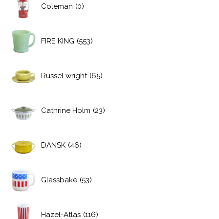
Coleman
(0)
FIRE KING
(553)
Russel wright
(65)
Cathrine Holm
(23)
DANSK
(46)
Glassbake
(53)
Hazel-Atlas
(116)