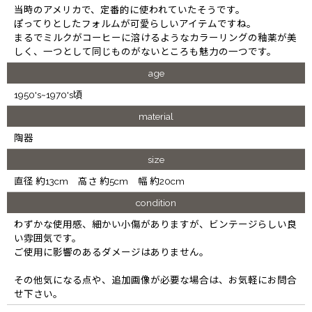
当時のアメリカで、定番的に使われていたそうです。
ぽってりとしたフォルムが可愛らしいアイテムですね。
まるでミルクがコーヒーに溶けるようなカラーリングの釉薬が美
しく、一つとして同じものがないところも魅力の一つです。
age
1950's~1970's頃
material
陶器
size
直径 約13cm 高さ 約5cm 幅 約20cm
condition
わずかな使用感、細かい小傷がありますが、ビンテージらしい良
い雰囲気です。
ご使用に影響のあるダメージはありません。
その他気になる点や、追加画像が必要な場合は、お気軽にお問合
せ下さい。