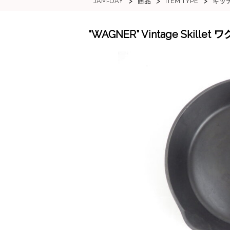
>
>
>
JAM-DAY
ITEM TYPE
商品
キッ
“WAGNER” Vintage Skil