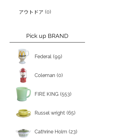
(0)
アウトドア
Pick up BRAND
Federal
(99)
Coleman
(0)
FIRE KING
(553)
Russel wright
(65)
Cathrine Holm
(23)