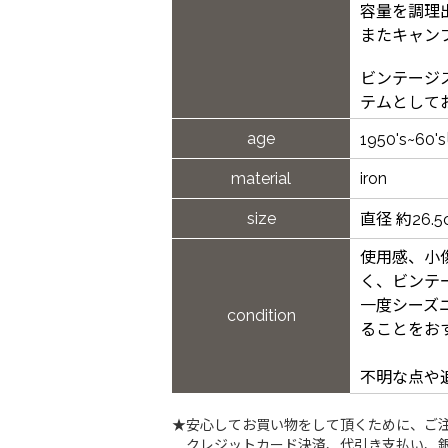
容量を調理
またキャン
ビンテージ
テムとして
age
1950's~60'
material
iron
size
直径 約26.
使用感、小
く、ビンテ
一度シーズ
condition
ることをお
不明な点や
★安心してお買い物をして頂くために、ご
クレジットカード決済、代引き支払い、