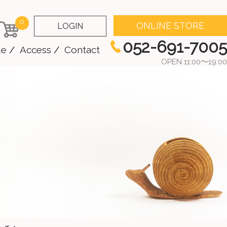
0
ONLINE STORE
LOGIN
052-691-7005
de
Access
Contact
OPEN 11:00～19:00