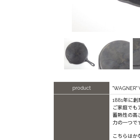
product
"WAGNER"
1881年に
ご家庭でも
蓄熱性の高
力の一つで
こちらはか