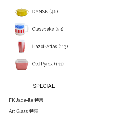
DANSK
(46)
Glassbake
(53)
Hazel-Atlas
(113)
Old Pyrex
(141)
SPECIAL
FK Jade-ite 特集
Art Glass 特集