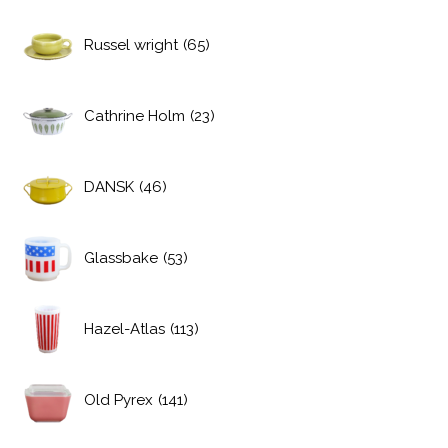
Russel wright
(65)
Cathrine Holm
(23)
DANSK
(46)
Glassbake
(53)
Hazel-Atlas
(113)
Old Pyrex
(141)