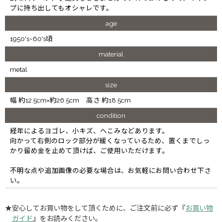
プに持ち出してもオシャレです。
age
1950's~60's頃
material
metal
size
幅 約12.5cm×約26.5cm 高さ 約18.5cm
condition
経年によるヨゴレ、小キズ、へこみなどあります。
向かって右側のロック部分が緩くなっているため、置くまでしっ
かり留め金を止めて頂けば、ご使用いただけます。
不明な点や追加画像の必要な場合は、お気軽にお問い合わせ下さ
い。
★安心してお買い物をして頂くために、ご注文前に必ず『
お買い物
ガイド
』をお読みください。