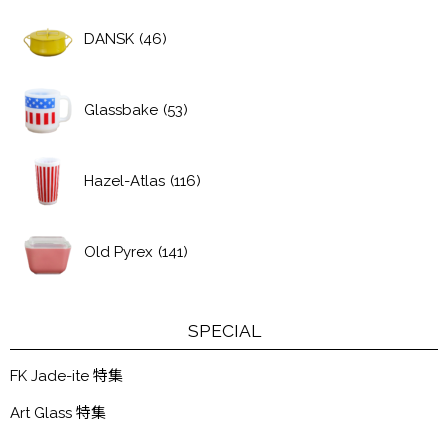
DANSK
(46)
Glassbake
(53)
Hazel-Atlas
(116)
Old Pyrex
(141)
SPECIAL
FK Jade-ite 特集
Art Glass 特集