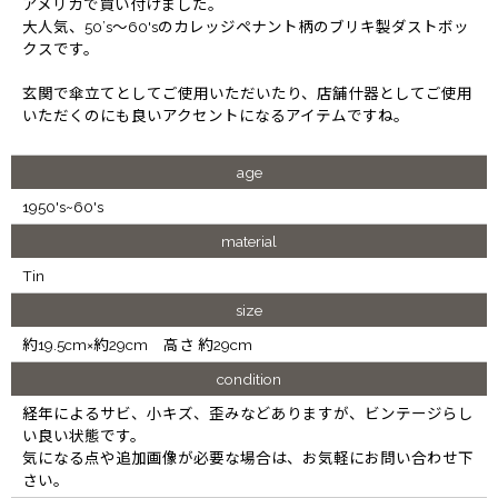
アメリカで買い付けました。
大人気、50’s～60'sのカレッジペナント柄のブリキ製ダストボッ
クスです。
玄関で傘立てとしてご使用いただいたり、店舗什器としてご使用
いただくのにも良いアクセントになるアイテムですね。
age
1950's~60's
material
Tin
size
約19.5cm×約29cm 高さ 約29cm
condition
経年によるサビ、小キズ、歪みなどありますが、ビンテージらし
い良い状態です。
気になる点や追加画像が必要な場合は、お気軽にお問い合わせ下
さい。