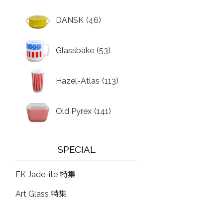
DANSK
(46)
Glassbake
(53)
Hazel-Atlas
(113)
Old Pyrex
(141)
SPECIAL
FK Jade-ite 特集
Art Glass 特集