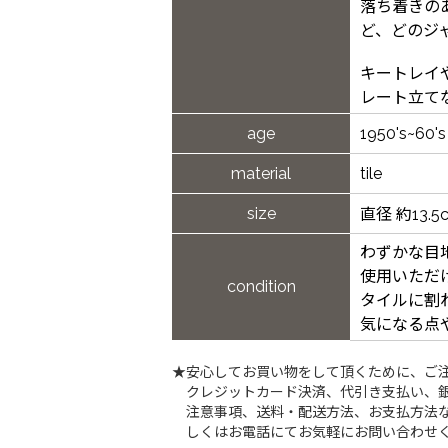
落ち着きの
ど、どのジ
キートレイ
レート立て
age
1950's~60's
material
tile
size
直径 約13.5
わずかな目
使用いただ
condition
タイルに割
気になる点
★安心してお買い物をして頂くために、ご
クレジットカード決済、代引き支払い、
注意事項、送料・配送方法、お支払方法な
しくはお電話にてお気軽にお問い合わせ