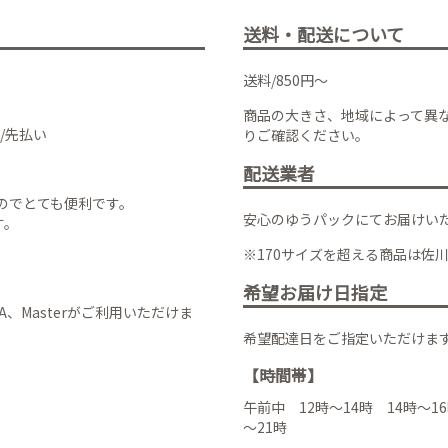
送料・配送について
送料/850円～
商品の大きさ、地域によって異
/先払い
りご確認ください。
配送業者
のでとても便利です。
安心のゆうパックにてお届けい
す。
※170サイズを超える商品は佐
希望お届け日指定
VISA、Masterがご利用いただけま
希望配達日をご指定いただけま
【時間帯】
午前中 12時～14時 14時～16
～21時