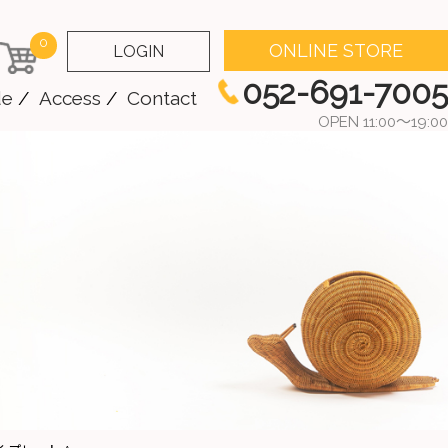
0
ONLINE STORE
LOGIN
052-691-7005
de
Access
Contact
OPEN 11:00～19:00