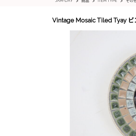
>
>
>
JAM-DAY
ITEM TYPE
商品
その
Vintage Mosaic Tiled