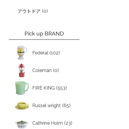
(0)
アウトドア
Pick up BRAND
Federal
(102)
Coleman
(0)
FIRE KING
(553)
Russel wright
(65)
Cathrine Holm
(23)