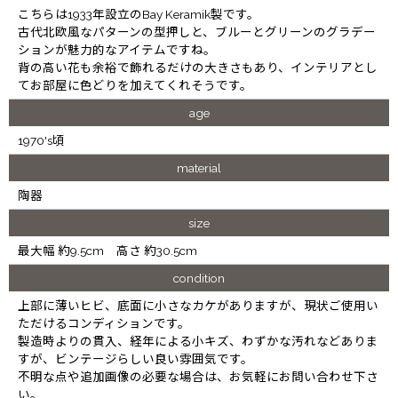
こちらは1933年設立のBay Keramik製です。
古代北欧風なパターンの型押しと、ブルーとグリーンのグラデー
ションが魅力的なアイテムですね。
背の高い花も余裕で飾れるだけの大きさもあり、インテリアとし
てお部屋に色どりを加えてくれそうです。
age
1970's頃
material
陶器
size
最大幅 約9.5cm 高さ 約30.5cm
condition
上部に薄いヒビ、底面に小さなカケがありますが、現状ご使用い
ただけるコンディションです。
製造時よりの貫入、経年による小キズ、わずかな汚れなどありま
すが、ビンテージらしい良い雰囲気です。
不明な点や追加画像の必要な場合は、お気軽にお問い合わせ下さ
い。