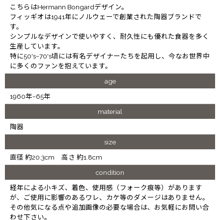
こちらはHermann Bongardデザイン。
フィッギオは1941年にノルウェーで創業された陶器ブランドで
す。
シンプルなデザインで使いやすく、耐久性にも優れた食器を多く
生産しています。
特に50's~70's頃には有名デザイナーたちを起用し、今なお世界中
に多くのファンを抱えています。
age
1960年~65年
material
陶器
size
直径 約20.3cm 高さ 約1.8cm
condition
経年による小キズ、着色、使用感（フォーク痕等）があります
が、ご使用に影響のあるワレ、カケ等のダメージはありません。
その他気になる点や追加画像の必要な場合は、お気軽にお問い合
わせ下さい。