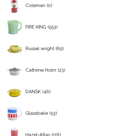
Coleman
(0)
FIRE KING
(553)
Russel wright
(65)
Cathrine Holm
(23)
DANSK
(46)
Glassbake
(53)
Hazel-Atlas
(116)