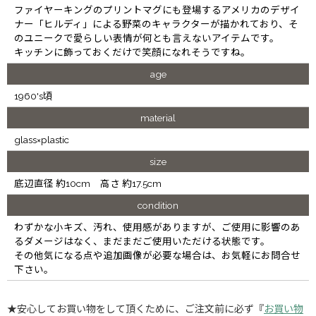
ファイヤーキングのプリントマグにも登場するアメリカのデザイ
ナー「ヒルディ」による野菜のキャラクターが描かれており、そ
のユニークで愛らしい表情が何とも言えないアイテムです。
キッチンに飾っておくだけで笑顔になれそうですね。
age
1960's頃
material
glass×plastic
size
底辺直径 約10cm 高さ 約17.5cm
condition
わずかな小キズ、汚れ、使用感がありますが、ご使用に影響のあ
るダメージはなく、まだまだご使用いただける状態です。
その他気になる点や追加画像が必要な場合は、お気軽にお問合せ
下さい。
★安心してお買い物をして頂くために、ご注文前に必ず『
お買い物