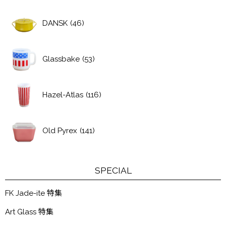
DANSK
(46)
Glassbake
(53)
Hazel-Atlas
(116)
Old Pyrex
(141)
SPECIAL
FK Jade-ite 特集
Art Glass 特集