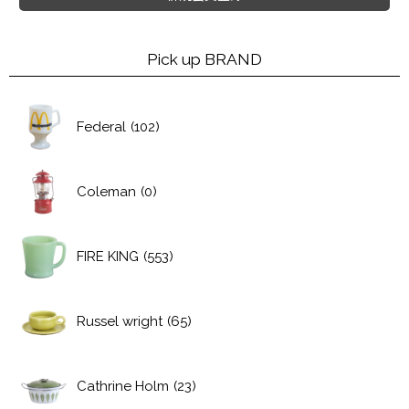
Pick up BRAND
Federal
(102)
Coleman
(0)
FIRE KING
(553)
Russel wright
(65)
Cathrine Holm
(23)