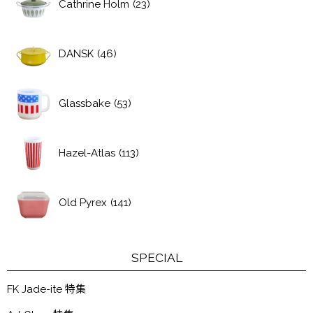
Cathrine Holm
(23)
DANSK
(46)
Glassbake
(53)
Hazel-Atlas
(113)
Old Pyrex
(141)
SPECIAL
FK Jade-ite 特集