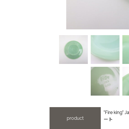
"Fire ki
product
ート