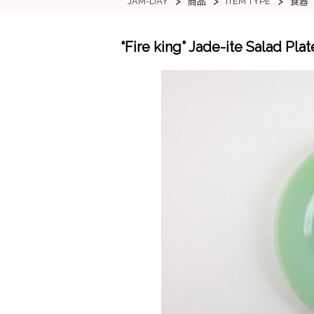
>
>
>
JAM-DAY
ITEM TYPE
商品
食器
“Fire king” Jade-ite S