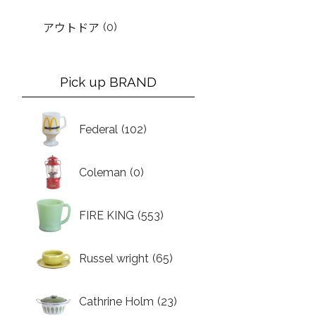
(0)
アウトドア
Pick up BRAND
Federal
(102)
Coleman
(0)
FIRE KING
(553)
Russel wright
(65)
Cathrine Holm
(23)