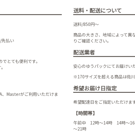
送料・配送について
送料/850円～
商品の大きさ、地域によって異
/先払い
りご確認ください。
配送業者
のでとても便利です。
安心のゆうパックにてお届けい
す。
※170サイズを超える商品は佐
希望お届け日指定
VISA、Masterがご利用いただけま
希望配達日をご指定いただけま
【時間帯】
午前中 12時～14時 14時～16
～21時