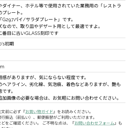
やダイナー、ホテル等で使用されていた業務用の「レストラ
のプレート。
G297パイ/サラダプレート」です。
ズなので、取り皿やデザート用として最適ですよ。
番目に古いGLASS刻印です
50's初期
cm
用感がありますが、気にならない程度です。
のヘアライン、劣化線、気泡痕、着色などありますが、艶も
態です。
追加画像の必要な場合は、お気軽にお問い合わせください。
注文前に必ず『
お買い物ガイド
』をお読みください。
銀行振込（前払い）、郵便振替がご利用いただけます。
どをご確認ください。 ご不明な点は、『
お問い合わせフォーム
』も