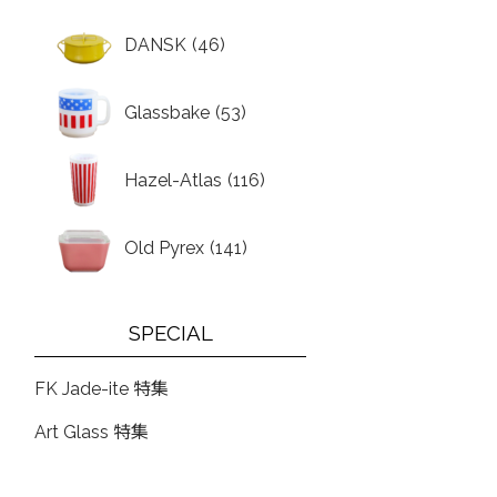
DANSK
(46)
Glassbake
(53)
Hazel-Atlas
(116)
Old Pyrex
(141)
SPECIAL
FK Jade-ite 特集
Art Glass 特集