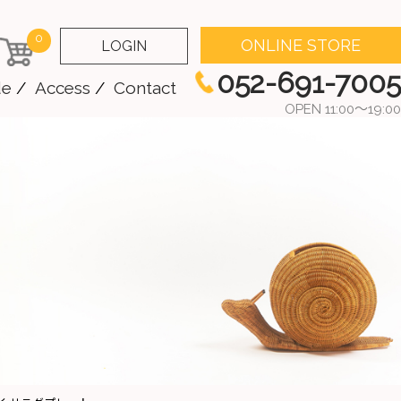
0
ONLINE STORE
LOGIN
052-691-7005
de
Access
Contact
OPEN 11:00～19:00