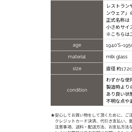
レストラン
ンウェア」
正式名称は「
小さめサイ
※こちらは二
age
1940'S~19
material
milk glass
size
直径 約17.2
わずかな使
製造時より
condition
あり良い状
不明な点や
★安心してお買い物をして頂くために、ご
クレジットカード決済、代引き支払い、
注意事項、送料・配送方法、お支払方法な