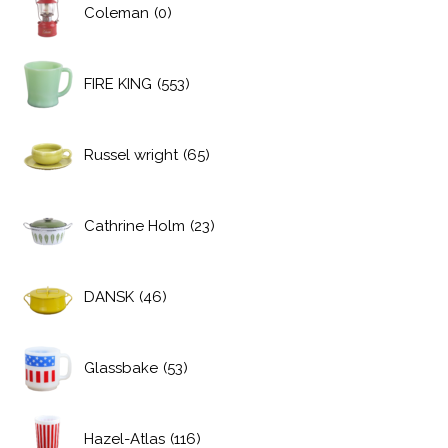
Coleman
(0)
FIRE KING
(553)
Russel wright
(65)
Cathrine Holm
(23)
DANSK
(46)
Glassbake
(53)
Hazel-Atlas
(116)