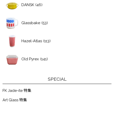
DANSK
(46)
Glassbake
(53)
Hazel-Atlas
(113)
Old Pyrex
(141)
SPECIAL
FK Jade-ite 特集
Art Glass 特集