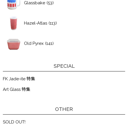
Glassbake
(53)
Hazel-Atlas
(113)
Old Pyrex
(141)
SPECIAL
FK Jade-ite 特集
Art Glass 特集
OTHER
SOLD OUT!