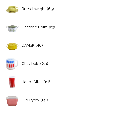
Russel wright
(65)
Cathrine Holm
(23)
DANSK
(46)
Glassbake
(53)
Hazel-Atlas
(116)
Old Pyrex
(141)