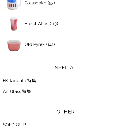
Glassbake
(53)
Hazel-Atlas
(113)
Old Pyrex
(141)
SPECIAL
FK Jade-ite 特集
Art Glass 特集
OTHER
SOLD OUT!