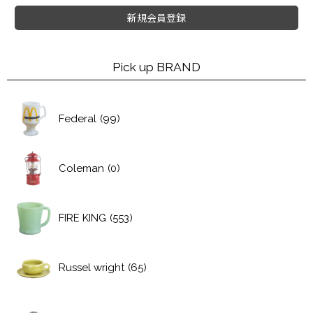
新規会員登録
Pick up BRAND
Federal
(99)
Coleman
(0)
FIRE KING
(553)
Russel wright
(65)