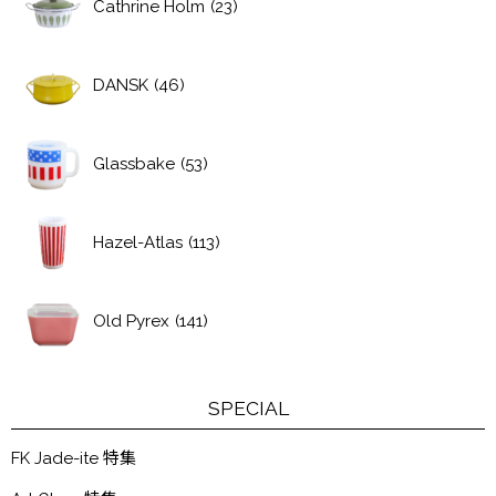
Cathrine Holm
(23)
DANSK
(46)
Glassbake
(53)
Hazel-Atlas
(113)
Old Pyrex
(141)
SPECIAL
FK Jade-ite 特集