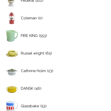
Federal
(102)
Coleman
(0)
FIRE KING
(553)
Russel wright
(65)
Cathrine Holm
(23)
DANSK
(46)
Glassbake
(53)