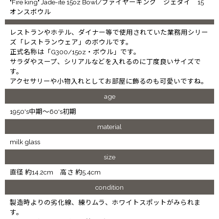
"Fire king" Jade-ite 15oz Bowl/ファイヤーキング ジェダイ 15
オンスボウル
レストランやホテル、ダイナー等で使用されていた業務用シリー
ズ「レストランウェア」のボウルです。
正式名称は「G300/15oz・ボウル」です。
サラダやスープ、シリアルなどを入れるのに丁度良いサイズで
す。
アクセサリーや小物入れとしてお部屋に飾るのも可愛いですね。
age
1950's中期～60's初期
material
milk glass
size
直径 約14.2cm 高さ 約5.4cm
condition
製造時よりの劣化線、練りムラ、ホワイトスポットがみられま
す。