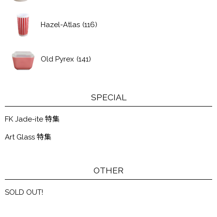
Hazel-Atlas
(116)
Old Pyrex
(141)
SPECIAL
FK Jade-ite 特集
Art Glass 特集
OTHER
SOLD OUT!