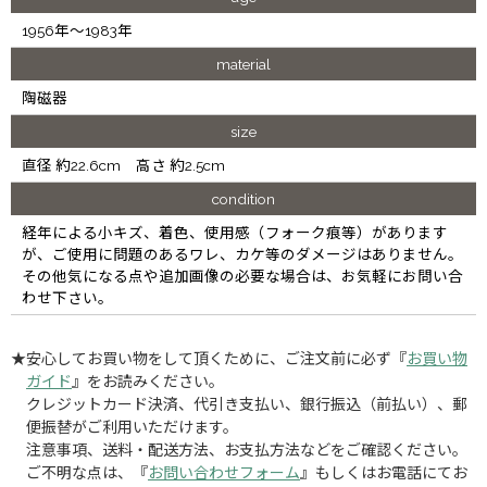
1956年～1983年
material
陶磁器
size
直径 約22.6cm 高さ 約2.5cm
condition
経年による小キズ、着色、使用感（フォーク痕等）があります
が、ご使用に問題のあるワレ、カケ等のダメージはありません。
その他気になる点や追加画像の必要な場合は、お気軽にお問い合
わせ下さい。
★安心してお買い物をして頂くために、ご注文前に必ず『
お買い物
ガイド
』をお読みください。
クレジットカード決済、代引き支払い、銀行振込（前払い）、郵
便振替がご利用いただけます。
注意事項、送料・配送方法、お支払方法などをご確認ください。
ご不明な点は、『
お問い合わせフォーム
』もしくはお電話にてお