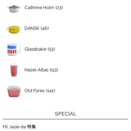
Cathrine Holm
(23)
DANSK
(46)
Glassbake
(53)
Hazel-Atlas
(113)
Old Pyrex
(141)
SPECIAL
FK Jade-ite 特集