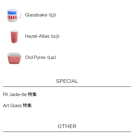
Glassbake
(53)
Hazel-Atlas
(113)
Old Pyrex
(141)
SPECIAL
FK Jade-ite 特集
Art Glass 特集
OTHER