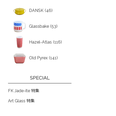
DANSK
(46)
Glassbake
(53)
Hazel-Atlas
(116)
Old Pyrex
(141)
SPECIAL
FK Jade-ite 特集
Art Glass 特集