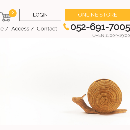
0
ONLINE STORE
LOGIN
052-691-7005
de
Access
Contact
OPEN 11:00～19:00