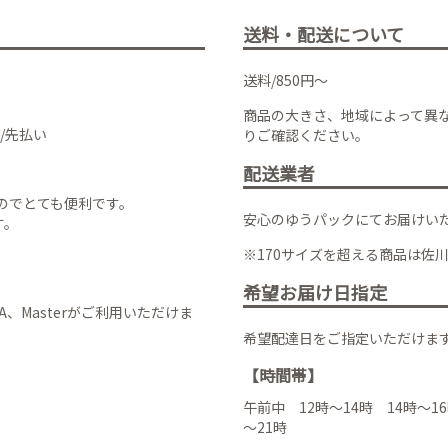
送料・配送について
送料/850円～
商品の大きさ、地域によって異
/先払い
りご確認ください。
配送業者
のでとても便利です。
安心のゆうパックにてお届けい
す。
※170サイズを超える商品は佐
希望お届け日指定
VISA、Masterがご利用いただけま
希望配達日をご指定いただけま
【時間帯】
午前中 12時～14時 14時～16
～21時