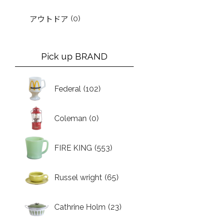
(0)
アウトドア
Pick up BRAND
Federal
(102)
Coleman
(0)
FIRE KING
(553)
Russel wright
(65)
Cathrine Holm
(23)