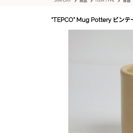
>
>
>
JAM-DAY
ITEM TYPE
商品
食器
“TEPCO” Mug Pottery ビ