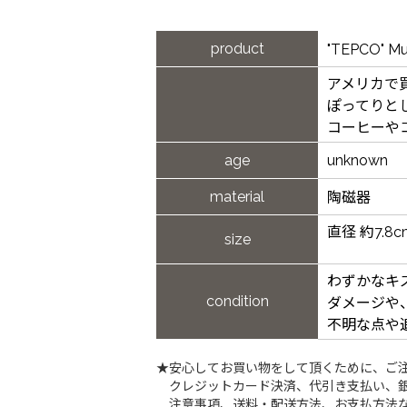
product
"TEPCO"
アメリカで
ぽってりと
コーヒーや
age
unknown
material
陶磁器
直径 約7.8c
size
わずかなキ
condition
ダメージや
不明な点や
★安心してお買い物をして頂くために、ご
クレジットカード決済、代引き支払い、
注意事項、送料・配送方法、お支払方法な