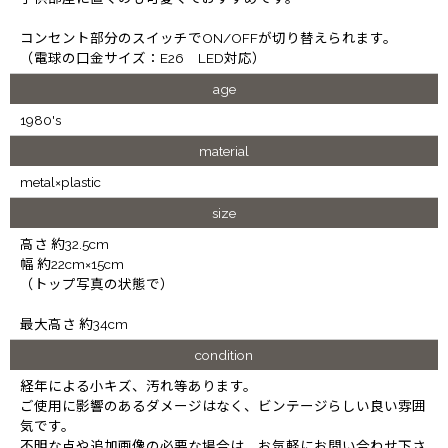
コンセント部分のスイッチでON/OFFが切り替えられます。
（電球の口金サイズ：E26 LED対応）
age
1980's
material
metal×plastic
size
高さ 約32.5cm
幅 約22cm×15cm
（トップ写真の状態で）
最大高さ 約34cm
condition
経年による小キズ、汚れ等あります。
ご使用に影響のあるダメージはなく、ビンテージらしい良い雰囲
気です。
不明な点や追加画像の必要な場合は、お気軽にお問い合わせ下さ