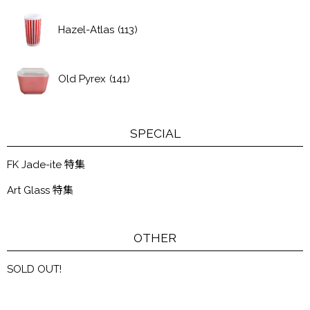
Hazel-Atlas
(113)
Old Pyrex
(141)
SPECIAL
FK Jade-ite 特集
Art Glass 特集
OTHER
SOLD OUT!