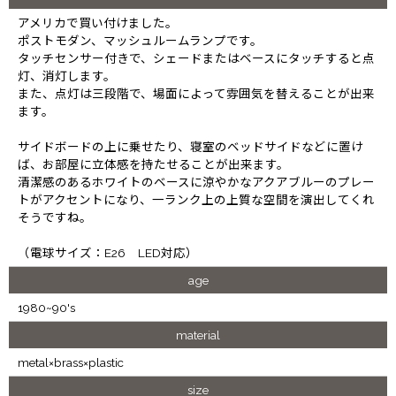
アメリカで買い付けました。
ポストモダン、マッシュルームランプです。
タッチセンサー付きで、シェードまたはベースにタッチすると点
灯、消灯します。
また、点灯は三段階で、場面によって雰囲気を替えることが出来
ます。
サイドボードの上に乗せたり、寝室のベッドサイドなどに置け
ば、お部屋に立体感を持たせることが出来ます。
清潔感のあるホワイトのベースに涼やかなアクアブルーのプレー
トがアクセントになり、一ランク上の上質な空間を演出してくれ
そうですね。
（電球サイズ：E26 LED対応）
age
1980~90's
material
metal×brass×plastic
size