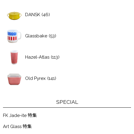
DANSK
(46)
Glassbake
(53)
Hazel-Atlas
(113)
Old Pyrex
(141)
SPECIAL
FK Jade-ite 特集
Art Glass 特集