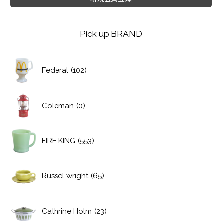
Pick up BRAND
Federal
(102)
Coleman
(0)
FIRE KING
(553)
Russel wright
(65)
Cathrine Holm
(23)