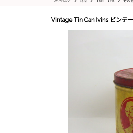
>
>
>
JAM-DAY
ITEM TYPE
商品
その
Vintage Tin Can Ivins ビ