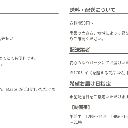
送料・配送について
送料/850円～
商品の大きさ、地域によって異
/先払い
りご確認ください。
配送業者
のでとても便利です。
安心のゆうパックにてお届けい
す。
※170サイズを超える商品は佐
希望お届け日指定
VISA、Masterがご利用いただけま
希望配達日をご指定いただけま
【時間帯】
午前中 12時～14時 14時～16
～21時