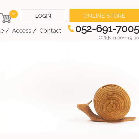
0
ONLINE STORE
LOGIN
052-691-7005
de
Access
Contact
OPEN 11:00～19:00