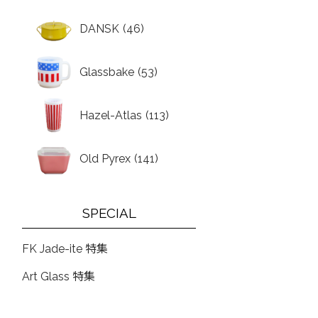
DANSK
(46)
Glassbake
(53)
Hazel-Atlas
(113)
Old Pyrex
(141)
SPECIAL
FK Jade-ite 特集
Art Glass 特集