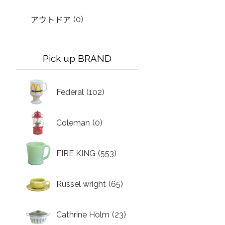
(0)
アウトドア
Pick up BRAND
Federal
(102)
Coleman
(0)
FIRE KING
(553)
Russel wright
(65)
Cathrine Holm
(23)