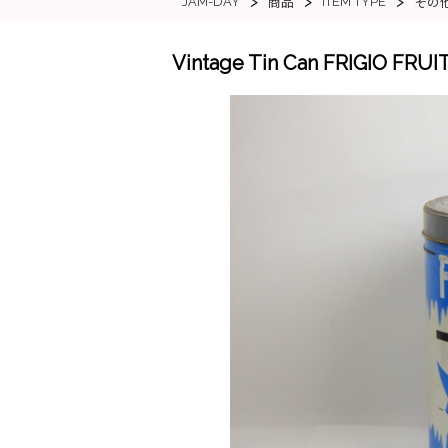
>
>
>
JAM-DAY
ITEM TYPE
商品
その
Vintage Tin Can FRIGIO FRUI