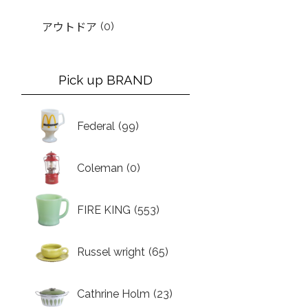
(0)
アウトドア
Pick up BRAND
Federal
(99)
Coleman
(0)
FIRE KING
(553)
Russel wright
(65)
Cathrine Holm
(23)