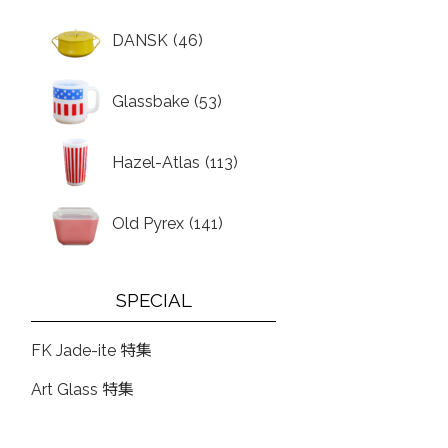
DANSK
(46)
Glassbake
(53)
Hazel-Atlas
(113)
Old Pyrex
(141)
SPECIAL
FK Jade-ite 特集
Art Glass 特集