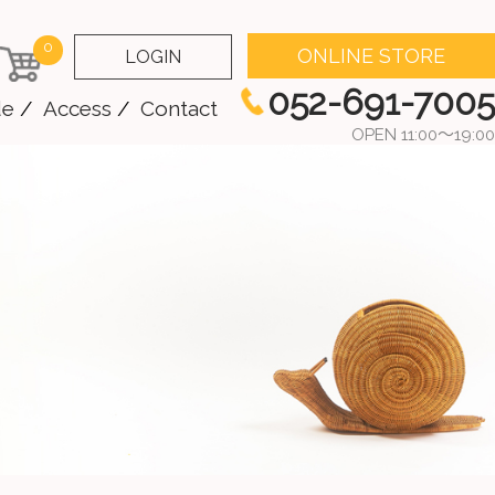
0
ONLINE STORE
LOGIN
052-691-7005
de
Access
Contact
OPEN 11:00～19:00