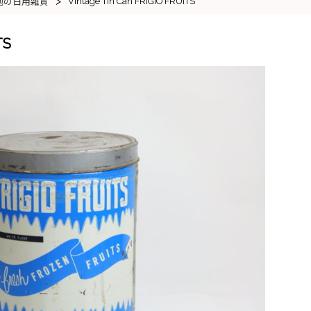
>
Vintage Tin Can FRIGIO FRUITS
他の日用雑貨
TS