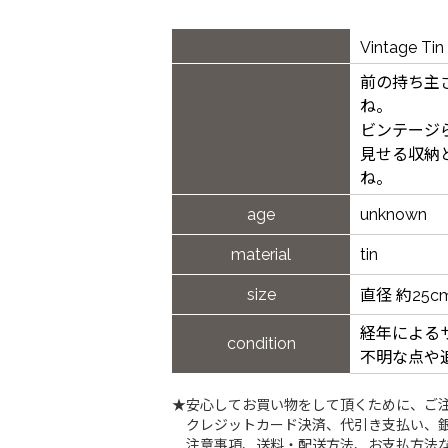
Vintage 
前の持ち主
ね。
ビンテージ
見せる収納
ね。
age
unknown
material
tin
size
直径 約25c
経年による
condition
不明な点や
★安心してお買い物をして頂くために、ご
クレジットカード決済、代引き支払い、
注意事項、送料・配送方法、お支払方法な