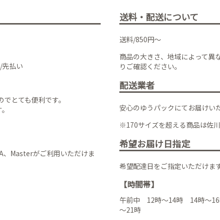
送料・配送について
送料/850円～
商品の大きさ、地域によって異
/先払い
りご確認ください。
配送業者
のでとても便利です。
安心のゆうパックにてお届けい
す。
※170サイズを超える商品は佐
希望お届け日指定
VISA、Masterがご利用いただけま
希望配達日をご指定いただけま
【時間帯】
午前中 12時～14時 14時～16
～21時