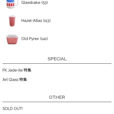
Glassbake
(53)
Hazel-Atlas
(113)
Old Pyrex
(141)
SPECIAL
FK Jade-ite 特集
Art Glass 特集
OTHER
SOLD OUT!