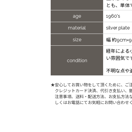
とも、単体
age
1960's
material
silver plate
size
幅 約9cm×
経年による
い雰囲気で
condition
不明な点や
★安心してお買い物をして頂くために、ご
クレジットカード決済、代引き支払い、
注意事項、送料・配送方法、お支払方法な
しくはお電話にてお気軽にお問い合わせ