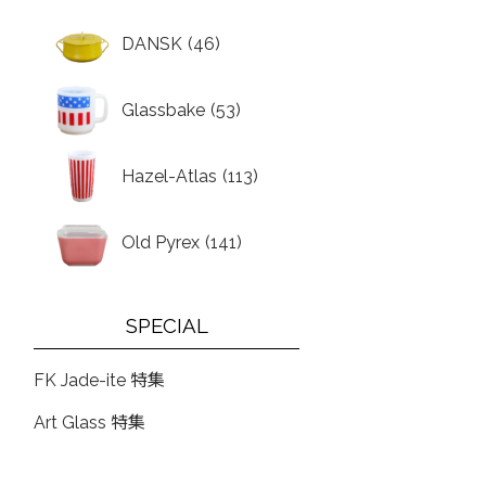
DANSK
(46)
Glassbake
(53)
Hazel-Atlas
(113)
Old Pyrex
(141)
SPECIAL
FK Jade-ite 特集
Art Glass 特集