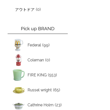
(0)
アウトドア
Pick up BRAND
Federal
(99)
Coleman
(0)
FIRE KING
(553)
Russel wright
(65)
Cathrine Holm
(23)