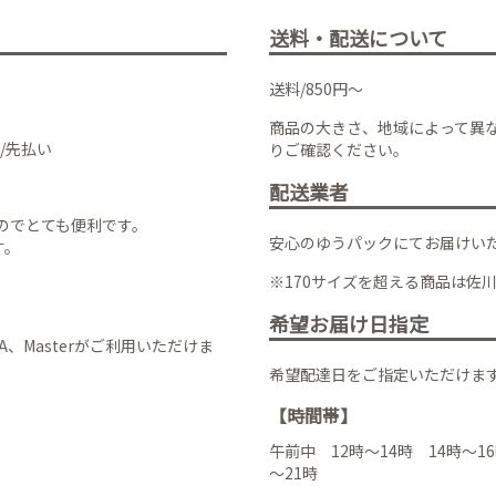
送料・配送について
送料/850円～
商品の大きさ、地域によって異
/先払い
りご確認ください。
配送業者
のでとても便利です。
安心のゆうパックにてお届けい
す。
※170サイズを超える商品は佐
希望お届け日指定
VISA、Masterがご利用いただけま
希望配達日をご指定いただけま
【時間帯】
午前中 12時～14時 14時～16
～21時