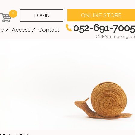
0
ONLINE STORE
LOGIN
052-691-7005
de
Access
Contact
OPEN 11:00～19:00