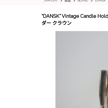
>
>
>
JAM-DAY
BLAND
DANSK
商品
“DANSK” Vintage Candl
ダー クラウン