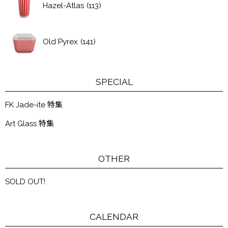
Hazel-Atlas
(113)
Old Pyrex
(141)
SPECIAL
FK Jade-ite 特集
Art Glass 特集
OTHER
SOLD OUT!
CALENDAR