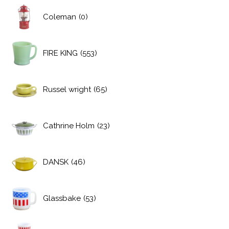
Coleman
(0)
FIRE KING
(553)
Russel wright
(65)
Cathrine Holm
(23)
DANSK
(46)
Glassbake
(53)