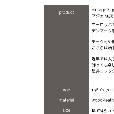
Vintage Fi
product
ブジェ 栓抜
ヨーロッパ
デンマーク
チーク材や
こちらは頭
近年では入
飾っても楽
是非コレク
age
1960's~70's
material
wood×leath
size
幅 約4.5cm