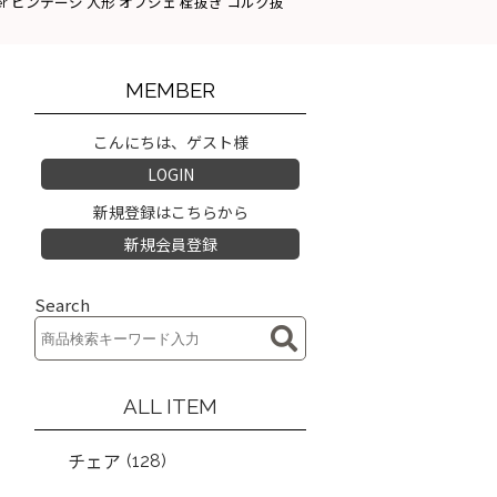
ttle opener ビンテージ 人形 オブジェ 栓抜き コルク抜
MEMBER
こんにちは、ゲスト様
LOGIN
新規登録はこちらから
新規会員登録
Search
ALL ITEM
(128)
チェア