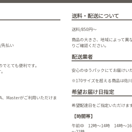
送料・配送について
送料/850円～
商品の大きさ、地域によって異
/先払い
りご確認ください。
配送業者
のでとても便利です。
安心のゆうパックにてお届けい
す。
※170サイズを超える商品は佐
希望お届け日指定
VISA、Masterがご利用いただけま
希望配達日をご指定いただけま
【時間帯】
午前中 12時～14時 14時～16
～21時