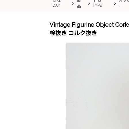
商
オブ
JAM-
ITEM
>
>
>
DAY
TYPE
品
ー
Vintage Figurine Object 
栓抜き コルク抜き