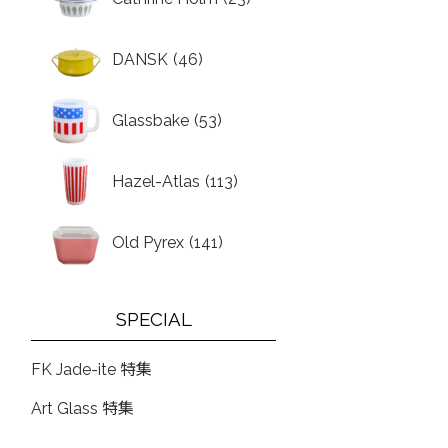
DANSK
(46)
Glassbake
(53)
Hazel-Atlas
(113)
Old Pyrex
(141)
SPECIAL
FK Jade-ite 特集
Art Glass 特集