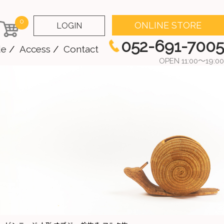
0
ONLINE STORE
LOGIN
052-691-7005
de
Access
Contact
OPEN 11:00～19:00