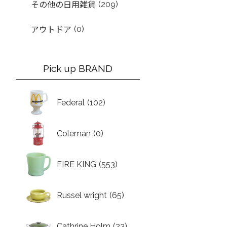
(209)
その他の日用雑貨
(0)
アウトドア
Pick up BRAND
Federal
(102)
Coleman
(0)
FIRE KING
(553)
Russel wright
(65)
Cathrine Holm
(23)