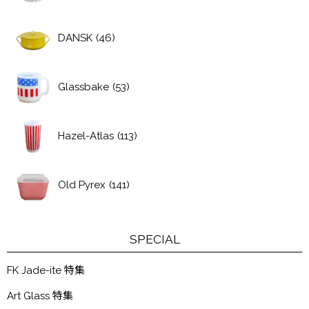
DANSK
(46)
Glassbake
(53)
Hazel-Atlas
(113)
Old Pyrex
(141)
SPECIAL
FK Jade-ite 特集
Art Glass 特集