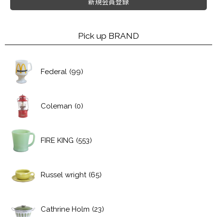
新規会員登録
Pick up BRAND
Federal
(99)
Coleman
(0)
FIRE KING
(553)
Russel wright
(65)
Cathrine Holm
(23)