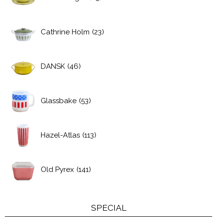
Cathrine Holm
(23)
DANSK
(46)
Glassbake
(53)
Hazel-Atlas
(113)
Old Pyrex
(141)
SPECIAL