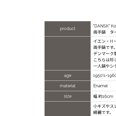
"DANSK" 
product
両手鍋 タ
イエン・H・ク
両手鍋です
デンマーク
こちらは珍
一人鍋やシ
age
1950's~1960
material
Enamel
size
幅 約16cm
小キズやス
綺麗です。