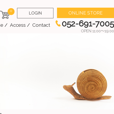
0
ONLINE STORE
LOGIN
052-691-7005
de
Access
Contact
OPEN 11:00～19:00