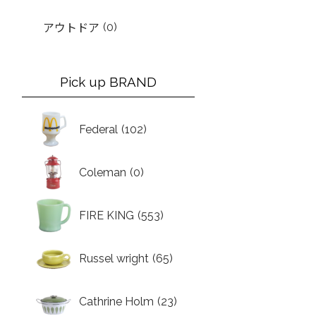
(0)
アウトドア
Pick up BRAND
Federal
(102)
Coleman
(0)
FIRE KING
(553)
Russel wright
(65)
Cathrine Holm
(23)