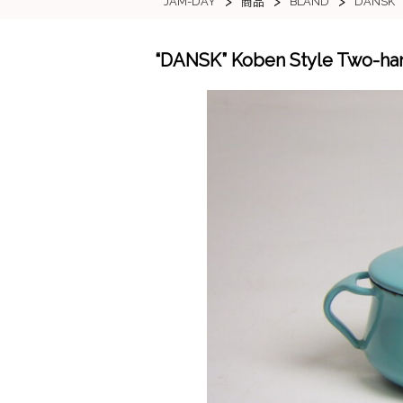
>
>
>
JAM-DAY
BLAND
DANSK
商品
“DANSK” Koben Style T