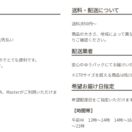
送料・配送について
送料/850円～
商品の大きさ、地域によって異
/先払い
りご確認ください。
配送業者
のでとても便利です。
安心のゆうパックにてお届けい
す。
※170サイズを超える商品は佐
希望お届け日指定
VISA、Masterがご利用いただけま
希望配達日をご指定いただけま
【時間帯】
午前中 12時～14時 14時～16
～21時