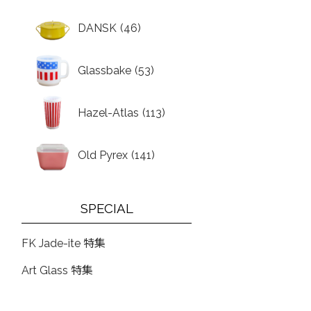
DANSK
(46)
Glassbake
(53)
Hazel-Atlas
(113)
Old Pyrex
(141)
SPECIAL
FK Jade-ite 特集
Art Glass 特集