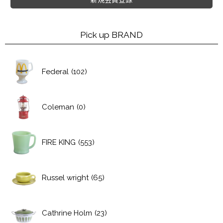
Pick up BRAND
Federal
(102)
Coleman
(0)
FIRE KING
(553)
Russel wright
(65)
Cathrine Holm
(23)