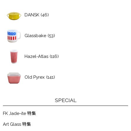
DANSK
(46)
Glassbake
(53)
Hazel-Atlas
(116)
Old Pyrex
(141)
SPECIAL
FK Jade-ite 特集
Art Glass 特集