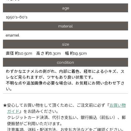
age
1950's~60's
material
enamel
size
直径 約10.5cm 高さ 約8.3cm 幅 約19.5cm
condition
わずかなエナメルの剥がれ、内部に着色、経年による小キズ、ス
レなど見られますが、ツヤもあり良い状態です。
不明な点や追加画像の必要な場合は、お気軽にお問い合わせ下さ
い。
★安心してお買い物をして頂くために、ご注文前に必ず『
お買い物
ガイド
』をお読みください。
クレジットカード決済、代引き支払い、銀行振込（前払い）、郵
便振替がご利用いただけます。
注意事項、送料・配送方法、お支払方法などをご確認ください。