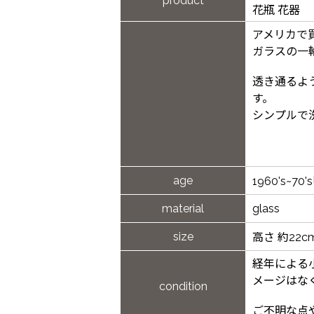
product
花瓶 花器
アメリカで
ガラスの一
透き通るよ
す。
シンプルで
age
1960's~70'
material
glass
size
高さ 約22c
経年による
メージはな
condition
ご不明な点