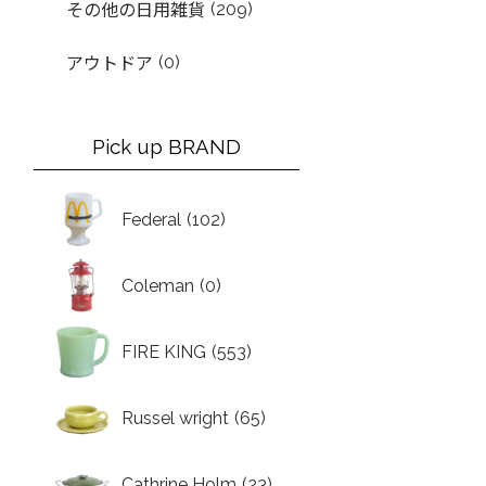
(209)
その他の日用雑貨
(0)
アウトドア
Pick up BRAND
Federal
(102)
Coleman
(0)
FIRE KING
(553)
Russel wright
(65)
Cathrine Holm
(23)