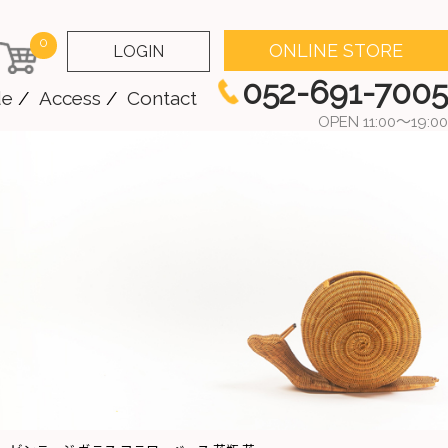
0
ONLINE STORE
LOGIN
052-691-7005
de
Access
Contact
OPEN 11:00～19:00