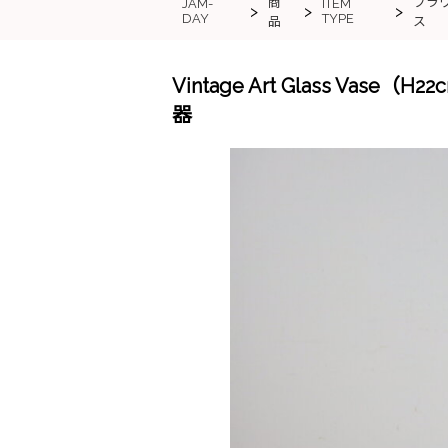
商
フラ
JAM-
ITEM
>
>
>
DAY
TYPE
品
ス
Vintage Art Glass Va
器