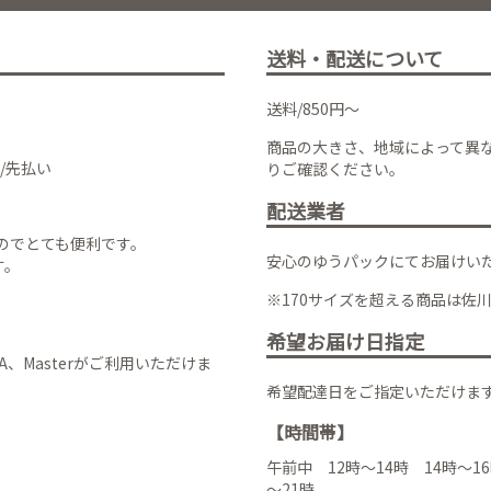
送料・配送について
送料/850円～
商品の大きさ、地域によって異
/先払い
りご確認ください。
配送業者
のでとても便利です。
安心のゆうパックにてお届けい
す。
※170サイズを超える商品は佐
希望お届け日指定
VISA、Masterがご利用いただけま
希望配達日をご指定いただけま
【時間帯】
午前中 12時～14時 14時～16
～21時