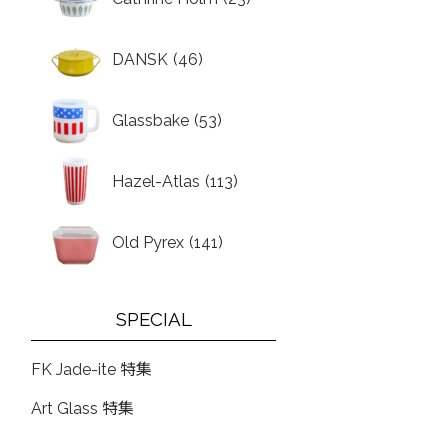
DANSK
(46)
Glassbake
(53)
Hazel-Atlas
(113)
Old Pyrex
(141)
SPECIAL
FK Jade-ite 特集
Art Glass 特集