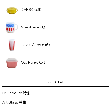
DANSK
(46)
Glassbake
(53)
Hazel-Atlas
(116)
Old Pyrex
(141)
SPECIAL
FK Jade-ite 特集
Art Glass 特集