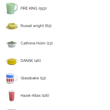
FIRE KING
(553)
Russel wright
(65)
Cathrine Holm
(23)
DANSK
(46)
Glassbake
(53)
Hazel-Atlas
(116)