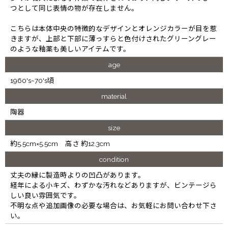
つとして同じ表情の物が存在しません。
こちらは本体中央の特徴的なデザインとオレンジカラーが目を惹
きますが、上部と下部に薄っすらと色付けされたグリーングレー
のような釉薬も美しいアイテムです。
age
1960's~70's頃
material
陶器
size
約5.5cm×5.5cm 高さ 約12.3cm
condition
丈夫の縁に製造時よりの凹凸があります。
経年による小キズ、わずかな汚れなどありますが、ビンテージら
しい良い雰囲気です。
不明な点や追加画像の必要な場合は、お気軽にお問い合わせ下さ
い。