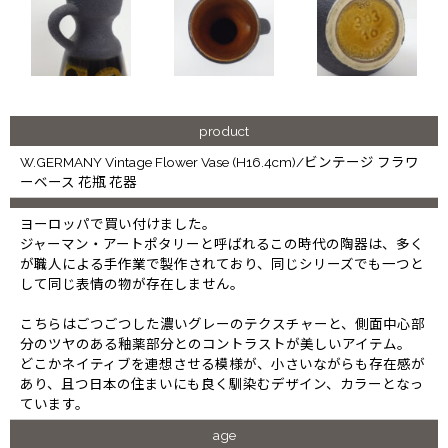
product
W.GERMANY Vintage Flower Vase (H16.4cm)/ビンテージ フラワ
ーベース 花瓶 花器
ヨーロッパで買い付けました。
ジャーマン・アートポタリーと呼ばれるこの時代の陶器は、多く
が職人による手作業で製作されており、同じシリーズでも一つと
して同じ表情の物が存在しません。
こちらはごつごつした濃いグレーのテクスチャーと、側面中心部
分のツヤのある釉薬部分とのコントラストが美しいアイテム。
どこかネイティブを連想させる模様が、小さいながらも存在感が
あり、且つ日本の住まいにも良く馴染むデザイン、カラーとなっ
ています。
age