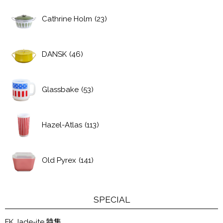
Cathrine Holm
(23)
DANSK
(46)
Glassbake
(53)
Hazel-Atlas
(113)
Old Pyrex
(141)
SPECIAL
FK Jade-ite 特集